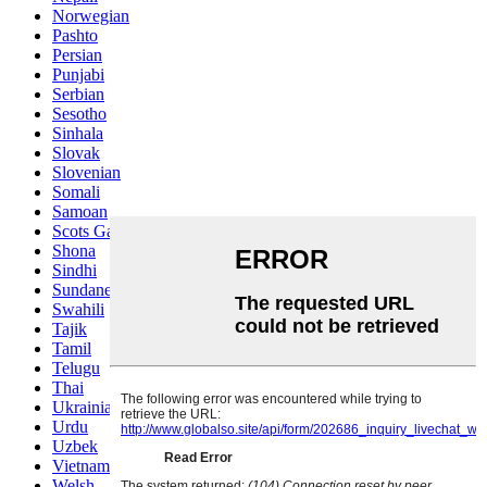
Norwegian
Pashto
Persian
Punjabi
Serbian
Sesotho
Sinhala
Slovak
Slovenian
Somali
Samoan
Scots Gaelic
Shona
Sindhi
Sundanese
Swahili
Tajik
Tamil
Telugu
Thai
Ukrainian
Urdu
Uzbek
Vietnamese
Welsh