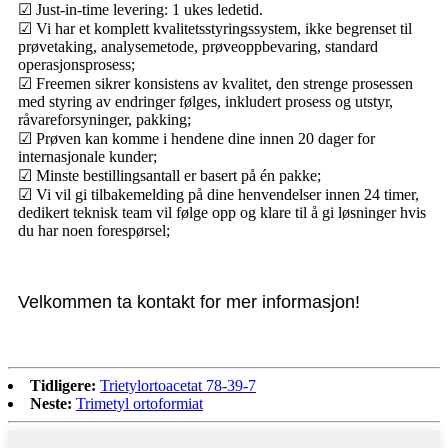
☑ Just-in-time levering: 1 ukes ledetid.
☑ Vi har et komplett kvalitetsstyringssystem, ikke begrenset til
prøvetaking, analysemetode, prøveoppbevaring, standard
operasjonsprosess;
☑ Freemen sikrer konsistens av kvalitet, den strenge prosessen
med styring av endringer følges, inkludert prosess og utstyr,
råvareforsyninger, pakking;
☑ Prøven kan komme i hendene dine innen 20 dager for
internasjonale kunder;
☑ Minste bestillingsantall er basert på én pakke;
☑ Vi vil gi tilbakemelding på dine henvendelser innen 24 timer,
dedikert teknisk team vil følge opp og klare til å gi løsninger hvis
du har noen forespørsel;
Velkommen ta kontakt for mer informasjon!
Tidligere:
Trietylortoacetat 78-39-7
Neste:
Trimetyl ortoformiat