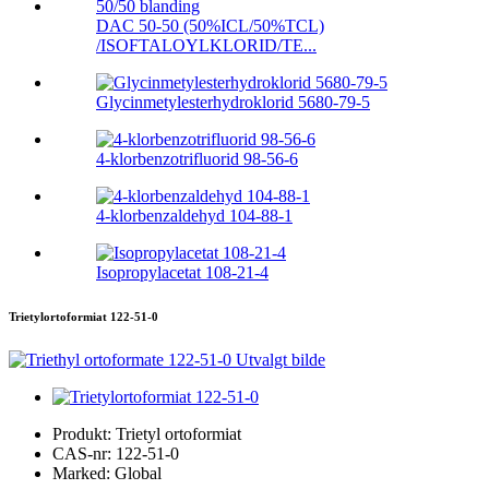
DAC 50-50 (50%ICL/50%TCL)
/ISOFTALOYLKLORID/TE...
Glycinmetylesterhydroklorid 5680-79-5
4-klorbenzotrifluorid 98-56-6
4-klorbenzaldehyd 104-88-1
Isopropylacetat 108-21-4
Trietylortoformiat 122-51-0
Produkt:
Trietyl ortoformiat
CAS-nr:
122-51-0
Marked:
Global