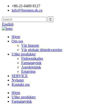
+86-21-6469 8127
info@freemen.sh.cn
English
Hjem
Om oss
Vår historie
Vår globale tilstedeværelse
Ulike produkter
Finkjemikalier
Farmasøytisk
Agrokjemisk
Ernæring
SERVICE
Nyheter
Kontakt oss
Hjem
Ulike produkter
Farmasøytisk