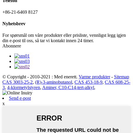
Telefon
+86-21-6469 8127
Nyhetsbrev
For spørsmål om våre produkter eller prisliste, vennligst legg igjen
din e-post til oss, så tar vi kontakt innen 24 timer.
Abonnere
© Copyright - 2010-2021 : Med enerett.
Varme produkter
-
Sitemap
CAS 3003-25-2
,
(R)-3-aminobutanol
,
CAS 453-18-9
,
CAS 608-25-
3
,
4-klormetylstyren
,
Aminer, C10-C14-tert-alkyl
,
Send e-post
x