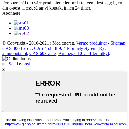
For spørsmål om våre produkter eller prisliste, vennligst legg igjen
din e-post til oss, så tar vi kontakt innen 24 timer.
Abonnere
© Copyright - 2010-2021 : Med enerett.
Varme produkter
-
Sitemap
CAS 3003-25-2
,
CAS 453-18-9
,
4-klormetylstyren
,
(R)-3-
aminobutanol
,
CAS 608-25-3
,
Aminer, C10-C14-tert-alkyl
,
Send e-post
x