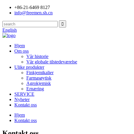
+86-21-6469 8127
info@freemen.sh.cn
English
Hjem
Om oss
Vår historie
Vår globale tilstedeværelse
Ulike produkter
Finkjemikalier
Farmasøytisk
Agrokjemisk
Ernæring
SERVICE
Nyheter
Kontakt oss
Hjem
Kontakt oss
Kontakt oss